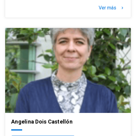
Ver más
keyboard_arrow_right
Angelina Dois Castellón