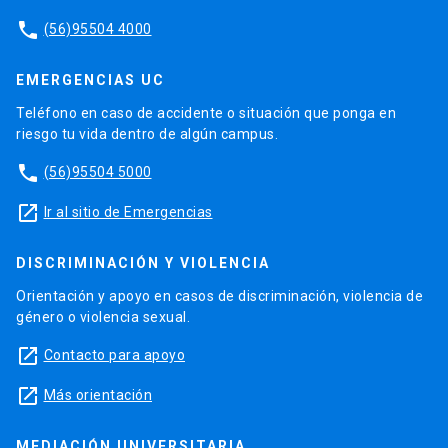
phone
(56)95504 4000
EMERGENCIAS UC
Teléfono en caso de accidente o situación que ponga en
riesgo tu vida dentro de algún campus.
phone
(56)95504 5000
launch
Ir al sitio de Emergencias
DISCRIMINACIÓN Y VIOLENCIA
Orientación y apoyo en casos de discriminación, violencia de
género o violencia sexual.
launch
Contacto para apoyo
launch
Más orientación
MEDIACIÓN UNIVERSITARIA