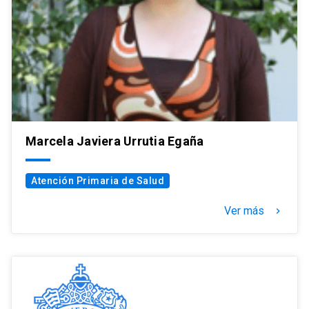
Marcela Javiera Urrutia Egaña
Atención Primaria de Salud
Ver más
keyboard_arrow_right