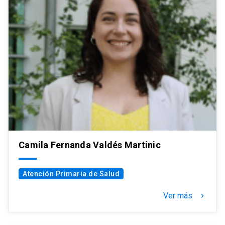
Camila Fernanda Valdés Martinic
Atención Primaria de Salud
Ver más
keyboard_arrow_right