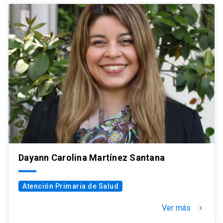
Dayann Carolina Martínez Santana
Atención Primaria de Salud
Ver más
keyboard_arrow_right