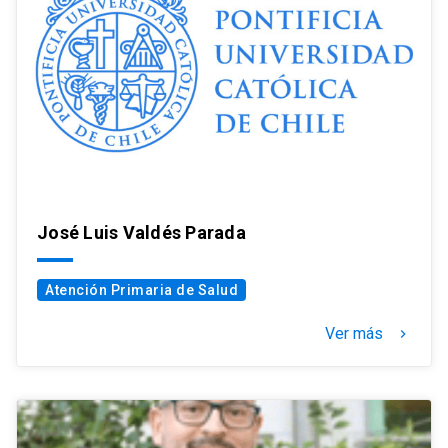
José Luis Valdés Parada
Atención Primaria de Salud
Ver más
keyboard_arrow_right