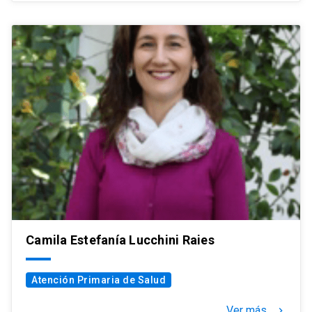
Camila Estefanía Lucchini Raies
Atención Primaria de Salud
Ver más
keyboard_arrow_right