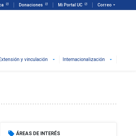
eca
Donaciones
Mi Portal UC
Correo
arrow_drop_down
Extensión y vinculación
Internacionalización
local_offer
ÁREAS DE INTERÉS