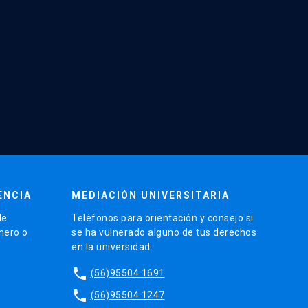
ENCIA
MEDIACIÓN UNIVERSITARIA
de
Teléfonos para orientación y consejo si
énero o
se ha vulnerado alguno de tus derechos
en la universidad.
phone
(56)95504 1691
phone
(56)95504 1247