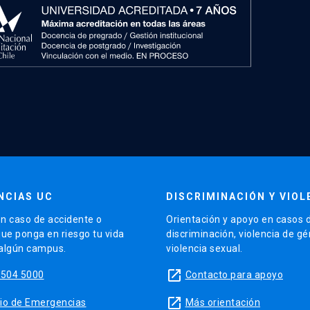
nción Primaria chilena: ¿privilegio o derecho humano?
2019;35(4):e813. Disponible en
icle/download/813/305
roceso de aprendizaje de habilidades de ayuda
gación en Educación Médica Inv Ed Med. 2019; 8(30):68-
0.1786.
l tutor clínico de enfermería desde la perspectiva del
 de la Fundación en Educación Médica 2020; 23 (2): 81-
NCIAS UC
DISCRIMINACIÓN Y VIOL
8/fem.232.1048
n caso de accidente o
Orientación y apoyo en casos 
que ponga en riesgo tu vida
discriminación, violencia de g
 algún campus.
violencia sexual.
eraciones para comunicar riesgos y beneficios de la
launch
5504 5000
Contacto para apoyo
e los expertos. Rev Med Chile 2021;149(2):196-202.
0034-98872021000200196
launch
sitio de Emergencias
Más orientación