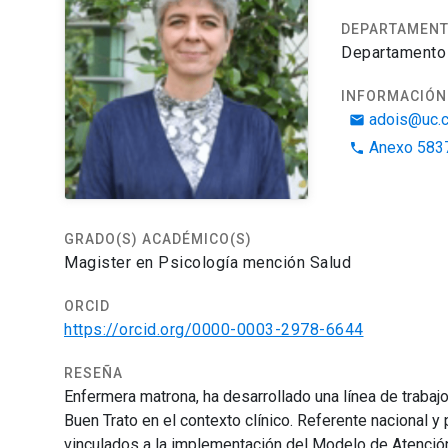
DEPARTAMEN
Departamento 
INFORMACIÓN
adois@uc.c
email
Anexo 583
phone
GRADO(S) ACADÉMICO(S)
Magister en Psicología mención Salud
ORCID
https://orcid.org/0000-0003-2978-6644
RESEÑA
Enfermera matrona, ha desarrollado una línea de trabajo
Buen Trato en el contexto clínico. Referente
nacional y
p
vinculados a la implementación del Modelo de Atención 