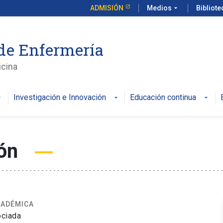
ADMISIÓN
Medios
arrow_drop_down
Bibliot
de Enfermería
icina
Investigación e Innovación
Educación continua
lón
CADÉMICA
ociada