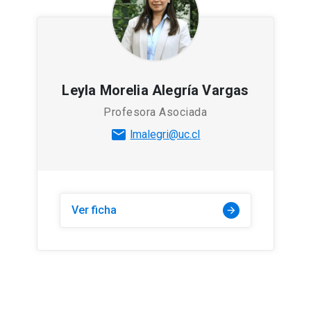
Leyla Morelia Alegría Vargas
Profesora Asociada
mail
lmalegri@uc.cl
Ver ficha
arrow_forward