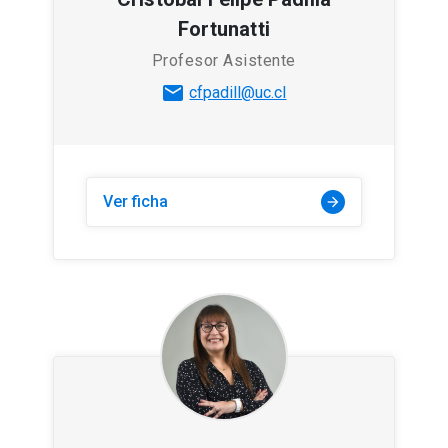
Fortunatti
Profesor Asistente
mail
cfpadill@uc.cl
Ver ficha
arrow_forward