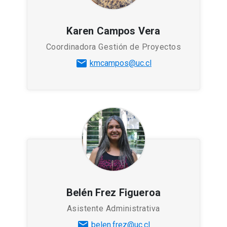
Karen Campos Vera
Coordinadora Gestión de Proyectos
mail
kmcampos@uc.cl
Belén Frez Figueroa
Asistente Administrativa
mail
belen.frez@uc.cl