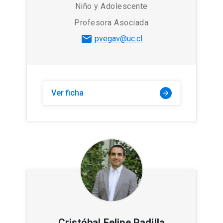
Niño y Adolescente
Profesora Asociada
mail
pvegav@uc.cl
Ver ficha
arrow_forward
Cristóbal Felipe Padilla