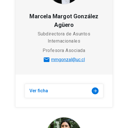
Marcela Margot González
Agüero
Subdirectora de Asuntos
Internacionales
Profesora Asociada
mail
mmgonzal@uc.cl
Ver ficha
arrow_forward