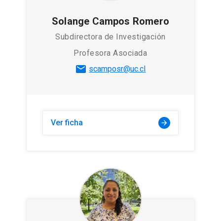
Solange Campos Romero
Subdirectora de Investigación
Profesora Asociada
mail
scamposr@uc.cl
Ver ficha
arrow_forward