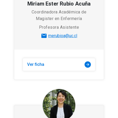
Miriam Ester Rubio Acuña
Coordinadora Académica de
Magister en Enfermería
Profesora Asistente
mail
merubioa@uc.cl
Ver ficha
arrow_forward