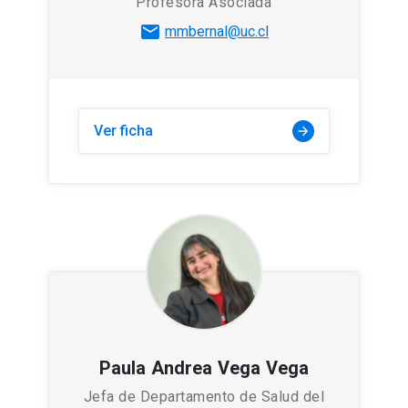
Profesora Asociada
mail
mmbernal@uc.cl
Ver ficha
arrow_forward
Paula Andrea Vega Vega
Jefa de Departamento de Salud del