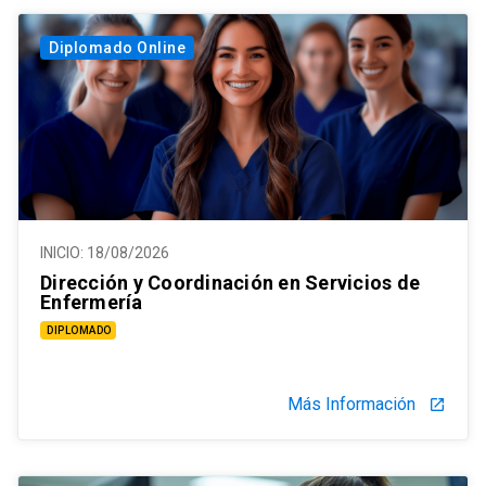
Diplomado Online
INICIO:
18/08/2026
Dirección y Coordinación en Servicios de
Enfermería
DIPLOMADO
Más Información
launch