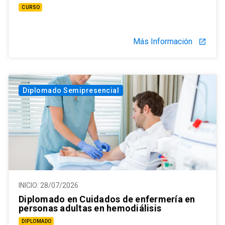
CURSO
Más Información
launch
Diplomado Semipresencial
INICIO:
28/07/2026
Diplomado en Cuidados de enfermería en
personas adultas en hemodiálisis
DIPLOMADO