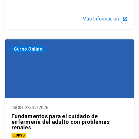
Más Información
launch
Curso Online
INICIO:
28/07/2026
Fundamentos para el cuidado de
enfermería del adulto con problemas
renales
CURSO