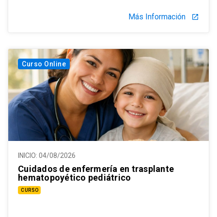
Más Información
launch
Curso Online
INICIO:
04/08/2026
Cuidados de enfermería en trasplante
hematopoyético pediátrico
CURSO