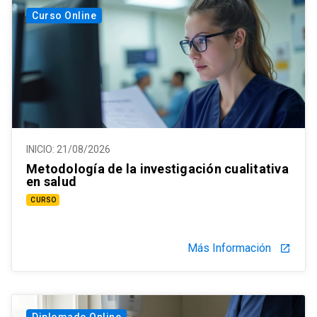
Curso Online
INICIO:
21/08/2026
Metodología de la investigación cualitativa
en salud
CURSO
Más Información
launch
Diplomado Online