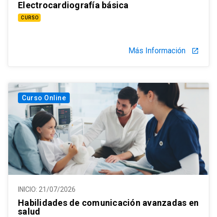
Electrocardiografía básica
CURSO
Más Información
launch
Curso Online
INICIO:
21/07/2026
Habilidades de comunicación avanzadas en
salud