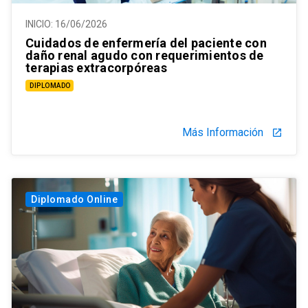
INICIO:
16/06/2026
Cuidados de enfermería del paciente con
daño renal agudo con requerimientos de
terapias extracorpóreas
DIPLOMADO
Más Información
launch
Diplomado Online