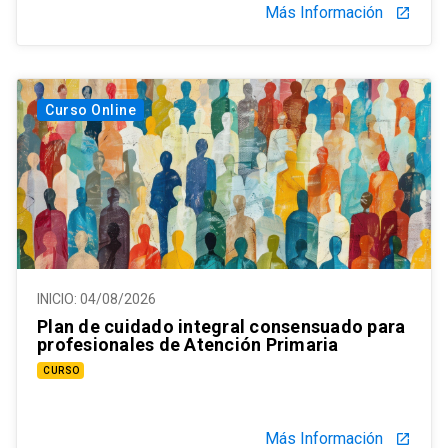
Más Información
launch
Curso Online
INICIO:
04/08/2026
Plan de cuidado integral consensuado para
profesionales de Atención Primaria
CURSO
Más Información
launch