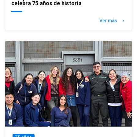
celebra 75 años de historia
Ver más
keyboard_arrow_right