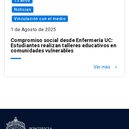
75 años
Noticias
Vinculación con el medio
1 de Agosto de 2025
Compromiso social desde Enfermería UC:
Estudiantes realizan talleres educativos en
comunidades vulnerables
Ver más
keyboard_arrow_right