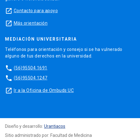
launch
Contacto para apoyo
launch
Más orientación
MEDIACIÓN UNIVERSITARIA
Teléfonos para orientación y consejo si se ha vulnerado
alguno de tus derechos en la universidad.
phone
(56)95504 1691
phone
(56)95504 1247
launch
Ir a la Oficina de Ombuds UC
Diseño y desarrollo:
Urantiacos
Sitio administrado por: Facultad de Medicina