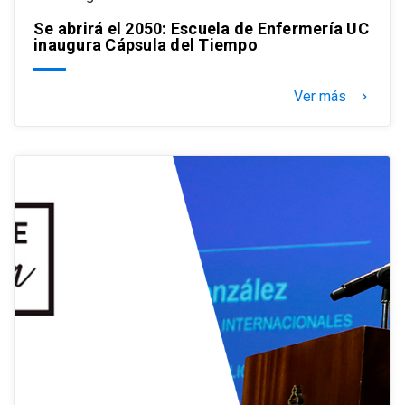
Se abrirá el 2050: Escuela de Enfermería UC
inaugura Cápsula del Tiempo
Ver más
keyboard_arrow_right