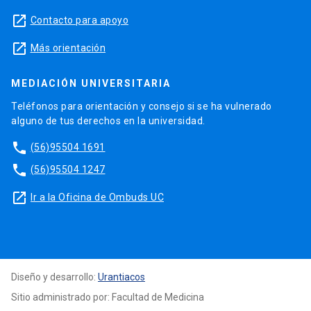
launch
Contacto para apoyo
launch
Más orientación
MEDIACIÓN UNIVERSITARIA
Teléfonos para orientación y consejo si se ha vulnerado
alguno de tus derechos en la universidad.
phone
(56)95504 1691
phone
(56)95504 1247
launch
Ir a la Oficina de Ombuds UC
Diseño y desarrollo:
Urantiacos
Sitio administrado por: Facultad de Medicina