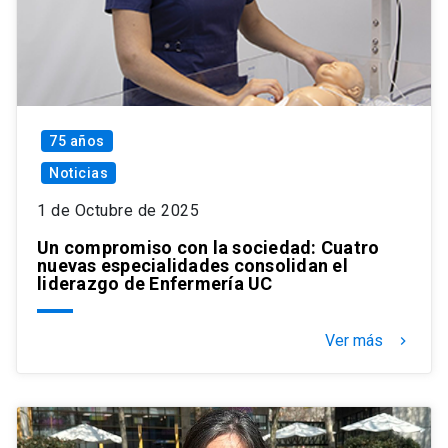
75 años
Noticias
1 de Octubre de 2025
Un compromiso con la sociedad: Cuatro
nuevas especialidades consolidan el
liderazgo de Enfermería UC
Ver más
keyboard_arrow_right