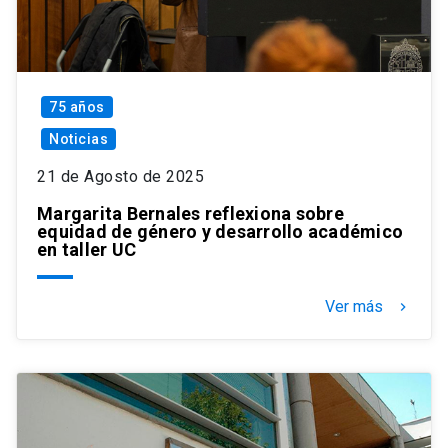
75 años
Noticias
21 de Agosto de 2025
Margarita Bernales reflexiona sobre
equidad de género y desarrollo académico
en taller UC
Ver más
keyboard_arrow_right