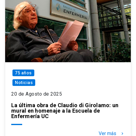
75 años
Noticias
20 de Agosto de 2025
La última obra de Claudio di Girolamo: un
mural en homenaje a la Escuela de
Enfermería UC
Ver más
keyboard_arrow_right