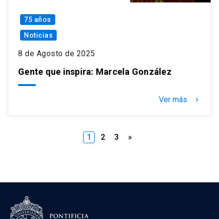
75 años
Noticias
8 de Agosto de 2025
Gente que inspira: Marcela González
Ver más
keyboard_arrow_right
Paginación
1
2
3
»
de
entradas