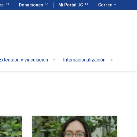
eca
Donaciones
Mi Portal UC
Correo
arrow_drop_down
Extensión y vinculación
Internacionalización