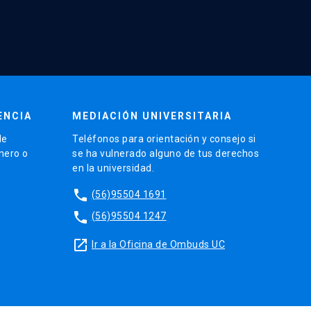
ENCIA
MEDIACIÓN UNIVERSITARIA
de
Teléfonos para orientación y consejo si
énero o
se ha vulnerado alguno de tus derechos
en la universidad.
phone
(56)95504 1691
phone
(56)95504 1247
launch
Ir a la Oficina de Ombuds UC