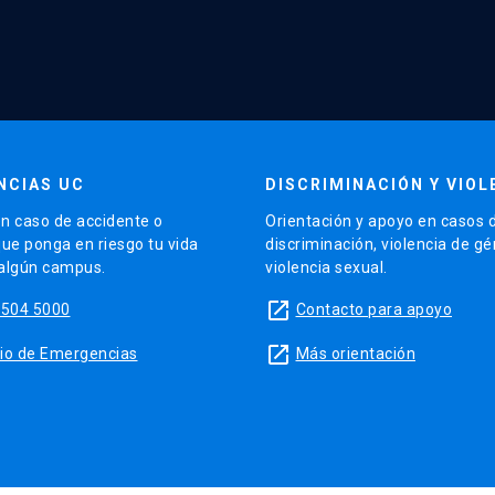
NCIAS UC
DISCRIMINACIÓN Y VIOL
n caso de accidente o
Orientación y apoyo en casos 
que ponga en riesgo tu vida
discriminación, violencia de g
 algún campus.
violencia sexual.
launch
5504 5000
Contacto para apoyo
launch
sitio de Emergencias
Más orientación