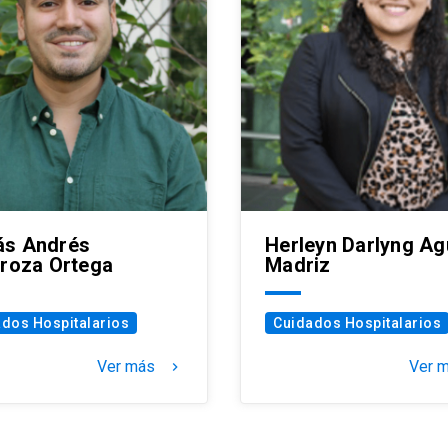
s Andrés
Herleyn Darlyng Ag
troza Ortega
Madriz
dos Hospitalarios
Cuidados Hospitalarios
Ver más
Ver 
keyboard_arrow_right