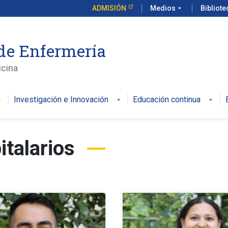
ADMISIÓN
Medios
arrow_drop_down
Bibliot
de Enfermería
icina
Investigación e Innovación
Educación continua
italarios