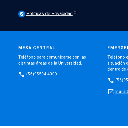
Políticas de Privacidad
verified_user
MESA CENTRAL
EMERGE
Teléfono para comunicarse con las
Teléfono e
distintas áreas de la Universidad.
situación 
dentro de
phone
(56)95504 4000
phone
(56)9
launch
Ir al 