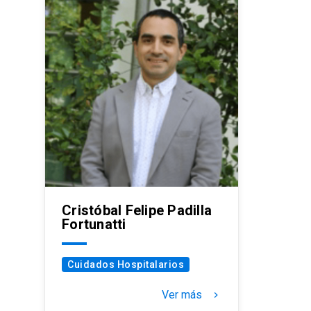
Cristóbal Felipe Padilla
Fortunatti
Cuidados Hospitalarios
Ver más
keyboard_arrow_right