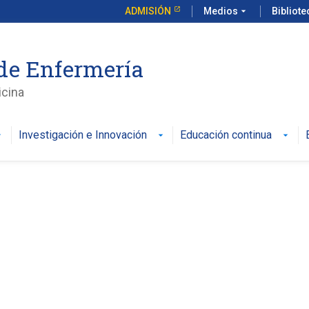
ADMISIÓN
Medios
arrow_drop_down
Bibliot
de Enfermería
icina
Investigación e Innovación
Educación continua