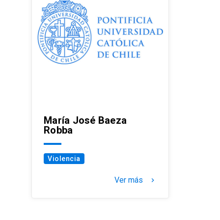
María José Baeza
Robba
Violencia
Ver más
keyboard_arrow_right