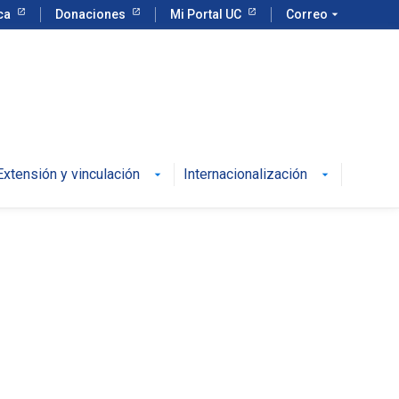
eca
Donaciones
Mi Portal UC
Correo
arrow_drop_down
Extensión y vinculación
Internacionalización