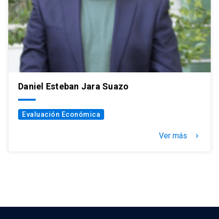
Daniel Esteban Jara Suazo
Evaluación Económica
Ver más
keyboard_arrow_right