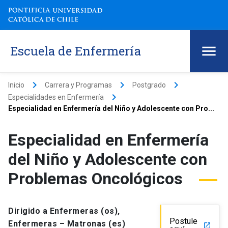
Escuela de Enfermería
keyboard_arrow_right
keyboard_arrow_right
keyboard_arrow_right
Inicio
Carrera y Programas
Postgrado
keyboard_arrow_right
Especialidades en Enfermería
Especialidad en Enfermería del Niño y Adolescente con Pro...
Especialidad en Enfermería
del Niño y Adolescente con
Problemas Oncológicos
Dirigido a Enfermeras (os),
Postule
Enfermeras – Matronas (es)
launch