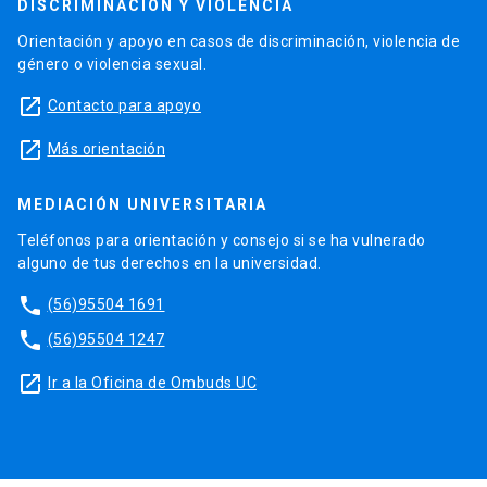
DISCRIMINACIÓN Y VIOLENCIA
Orientación y apoyo en casos de discriminación, violencia de
género o violencia sexual.
launch
Contacto para apoyo
launch
Más orientación
MEDIACIÓN UNIVERSITARIA
Teléfonos para orientación y consejo si se ha vulnerado
alguno de tus derechos en la universidad.
phone
(56)95504 1691
phone
(56)95504 1247
launch
Ir a la Oficina de Ombuds UC