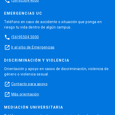
phone
(56)95504 4000
EMERGENCIAS UC
Teléfono en caso de accidente o situación que ponga en
riesgo tu vida dentro de algún campus.
phone
(56)95504 5000
launch
Ir al sitio de Emergencias
DISCRIMINACIÓN Y VIOLENCIA
Orientación y apoyo en casos de discriminación, violencia de
género o violencia sexual.
launch
Contacto para apoyo
launch
Más orientación
MEDIACIÓN UNIVERSITARIA