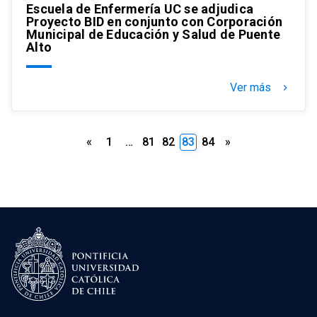
Escuela de Enfermería UC se adjudica
Proyecto BID en conjunto con Corporación
Municipal de Educación y Salud de Puente
Alto
Ver más
keyboard_arrow_right
Paginación
«
1
…
81
82
83
84
»
de
entradas