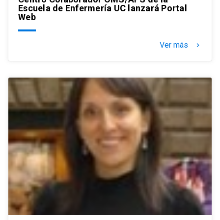
Escuela de Enfermería UC lanzará Portal
Web
Ver más
keyboard_arrow_right