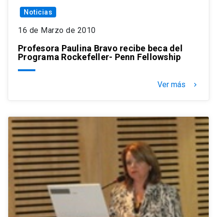
Noticias
16 de Marzo de 2010
Profesora Paulina Bravo recibe beca del
Programa Rockefeller- Penn Fellowship
Ver más
keyboard_arrow_right