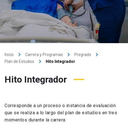
keyboard_arrow_right
keyboard_arrow_right
keyboard_arrow_right
Inicio
Carrera y Programas
Pregrado
keyboard_arrow_right
Plan de Estudios
Hito Integrador
Hito Integrador
Corresponde a un proceso o instancia de evaluación
que se realiza a lo largo del plan de estudios en tres
momentos durante la carrera: