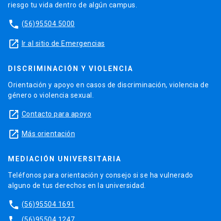
riesgo tu vida dentro de algún campus.
phone
(56)95504 5000
launch
Ir al sitio de Emergencias
DISCRIMINACIÓN Y VIOLENCIA
Orientación y apoyo en casos de discriminación, violencia de
género o violencia sexual.
launch
Contacto para apoyo
launch
Más orientación
MEDIACIÓN UNIVERSITARIA
Teléfonos para orientación y consejo si se ha vulnerado
alguno de tus derechos en la universidad.
phone
(56)95504 1691
phone
(56)95504 1247