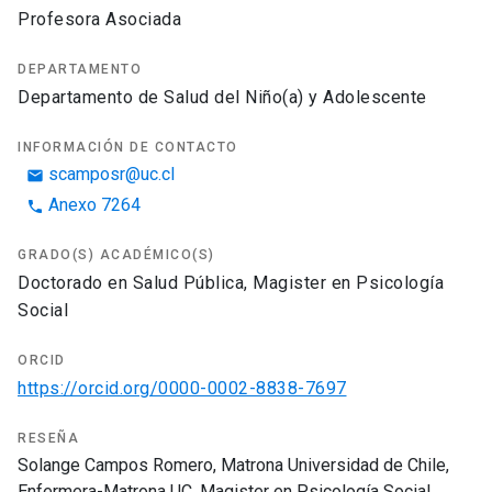
Profesora Asociada
DEPARTAMENTO
Departamento de Salud del Niño(a) y Adolescente
INFORMACIÓN DE CONTACTO
scamposr@uc.cl
email
Anexo 7264
phone
GRADO(S) ACADÉMICO(S)
Doctorado en Salud Pública, Magister en Psicología
Social
ORCID
https://orcid.org/0000-0002-8838-7697
RESEÑA
Solange Campos Romero, Matrona Universidad de Chile,
Enfermera-Matrona UC, Magister en Psicología Social