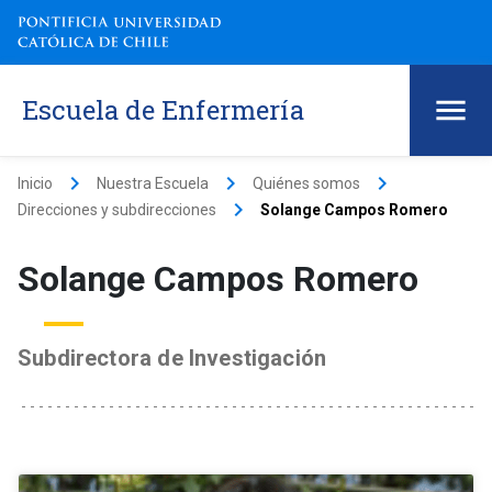
Escuela de Enfermería
keyboard_arrow_right
keyboard_arrow_right
keyboard_arrow_right
Inicio
Nuestra Escuela
Quiénes somos
keyboard_arrow_right
Direcciones y subdirecciones
Solange Campos Romero
Solange Campos Romero
Subdirectora de Investigación