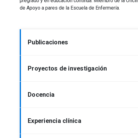
pregrado y en educación continua. Miembro de la Ofici
de Apoyo a pares de la Escuela de Enfermería.
Publicaciones
Soto, P., Muñoz Serrano, M., González Montero,
Proyectos de investigación
educación en enfermería en pandemia: percep
sobre la incorporación de la simulación virtua
perception and experience of nursing student
Valenzuela Mujica María Teresa (Investigador
Docencia
Revista De Ciencias Médicas, 47(2), 17–24. 
Alterno), N/A. (Co-Investigador/es)(2021-2021
perspectivas de cuidado integral a través de
investigación: Desarrollo de competencias en
Docente en cursos de pregrado:
Experiencia clínica
competencia cultural, trabajo en equipo, comun
Cuidados de Enfermería II
Valenzuela Mujica María Teresa (Investigador
Cuidados de enfermería en la mujer y el recié
Alterno), N/A. (Co-Investigador/es)(2021-202