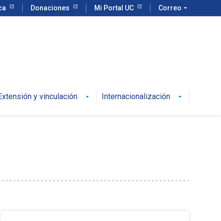
eca
Donaciones
Mi Portal UC
Correo
arrow_drop_down
Extensión y vinculación
Internacionalización