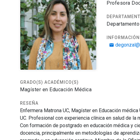
Profesora Doc
DEPARTAMEN
Departamento 
INFORMACIÓN
degonzal@u
email
GRADO(S) ACADÉMICO(S)
Magíster en Educación Médica
RESEÑA
Enfermera Matrona UC, Magíster en Educación médica U
UC. Profesional con experiencia clínica en salud de la 
Con formación de postgrado en educación médica y cien
docencia, principalmente en metodologías de aprendiza