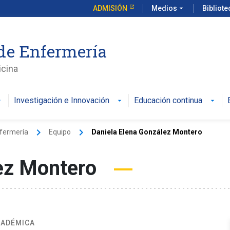
ADMISIÓN
Medios
arrow_drop_down
Bibliot
de Enfermería
icina
Investigación e Innovación
Educación continua
keyboard_arrow_right
keyboard_arrow_right
nfermería
Equipo
Daniela Elena González Montero
lez Montero
CADÉMICA