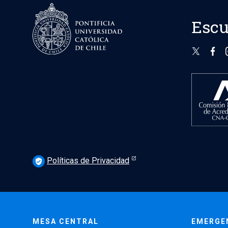
Escu
Políticas de Privacidad
verified_user
MESA CENTRAL
EMERGE