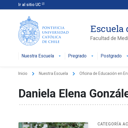
Ir al sitio UC
Escuela 
Facultad de Med
Nuestra Escuela
Pregrado
Postgrado
keyboard_arrow_right
keyboard_arrow_right
Inicio
Nuestra Escuela
Oficina de Educación en E
Daniela Elena Gonzá
CATEGORÍA A